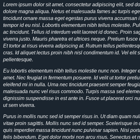
Lorem ipsum dolor sit amet, consectetur adipiscing elit, sed d
dolore magna aliqua. Netus et malesuada fames ac turpis ege
tincidunt ornare massa eget egestas purus viverra accumsan in
tempor id eu nisl. Lobortis elementum nibh tellus molestie. P
ac tincidunt. Tellus id interdum velit laoreet id donec. Proin s
viverra justo. Mauris pharetra et ultrices neque. Pretium fusce i
Et tortor at risus viverra adipiscing at. Rutrum tellus pellentesq
cras. Id aliquet lectus proin nibh nisl condimentum id. Vel eli
pellentesque.
Eu lobortis elementum nibh tellus molestie nunc non. Integer e
amet. Nec feugiat in fermentum posuere. Id velit ut tortor pre
eleifend mi in nulla. Urna nec tincidunt praesent semper feugiat
malesuada nunc vel risus commodo. Turpis massa sed eleme
dignissim suspendisse in est ante in. Fusce ut placerat orci 
ut sem viverra.
Purus in mollis nunc sed id semper risus in. Ut diam quam nulla
vitae proin sagittis. Mollis nunc sed id semper. Scelerisque 
quis imperdiet massa tincidunt nunc pulvinar sapien. Nisi por
felis bibendum. Eget dolor morbi non arcu risus. Senectus et 