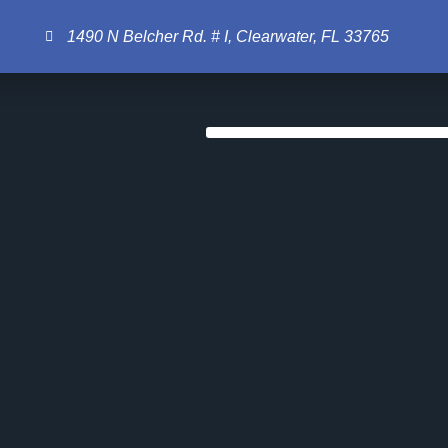
1490 N Belcher Rd. # I, Clearwater, FL 33765