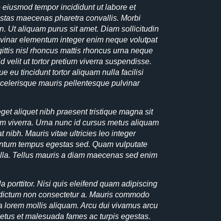
o eiusmod tempor incididunt ut labore et
stas maecenas pharetra convallis. Morbi
. Ut aliquam purus sit amet. Diam sollicitudin
ulvinar elementum integer enim neque volutpat
agittis nisl rhoncus mattis rhoncus urna neque
d velit ut tortor pretium viverra suspendisse.
ue eu tincidunt tortor aliquam nulla facilisi
t scelerisque mauris pellentesque pulvinar
get aliquet nibh praesent tristique magna sit
tium viverra. Urna nunc id cursus metus aliquam
 nibh. Mauris vitae ultricies leo integer
ntum tempus egestas sed. Quam vulputate
nulla. Tellus mauris a diam maecenas sed enim
 porttitor. Nisi quis eleifend quam adipiscing
in dictum non consectetur a. Mauris commodo
ta lorem mollis aliquam. Arcu dui vivamus arcu
netus et malesuada fames ac turpis egestas.